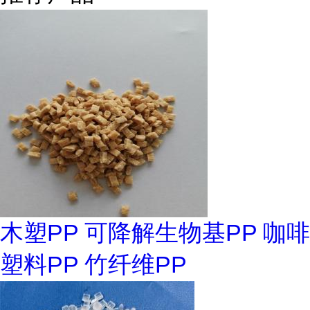
木塑PP 可降解生物基PP 咖啡
塑料PP 竹纤维PP