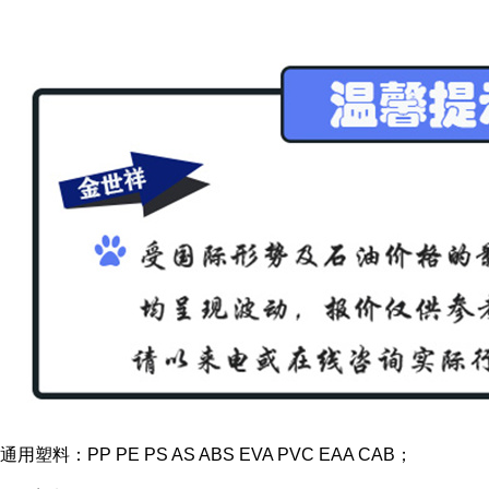
通用塑料：PP PE PS AS ABS EVA PVC EAA CAB；