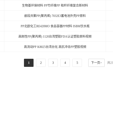
生物基环保材料 PP竹纤维PP 秸秆纤维复合新材料
嵌段共聚PP(聚丙烯) 7032E3蓄电池外壳PP原料
PP北欧化工RE420MO 食品容器PP材料 ISBM饮水瓶
高刚性PP(聚丙烯) 1120台湾塑胶FDA认证塑胶原料视频
高流动PP K8025台湾台化 高抗冲击PP塑胶视频
1
2
3
4
5
下一页>
共2