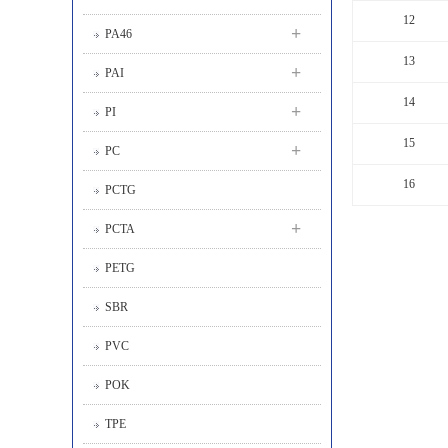
12
+
PA46
13
+
PAI
14
+
PI
15
+
PC
16
PCTG
+
PCTA
PETG
SBR
PVC
POK
TPE