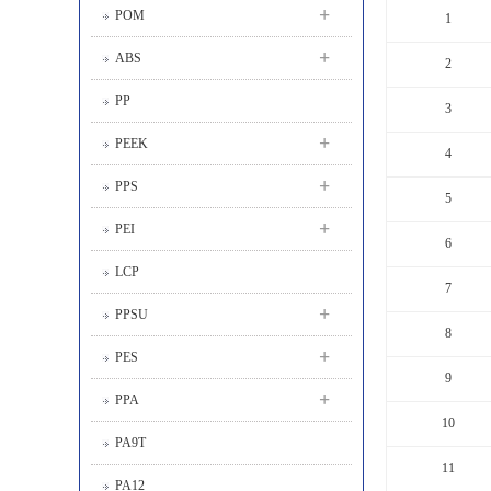
+
POM
1
+
ABS
2
PP
3
+
PEEK
4
+
PPS
5
+
PEI
6
LCP
7
+
PPSU
8
+
PES
9
+
PPA
10
PA9T
11
PA12