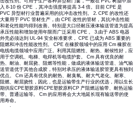
击改性剂。可用于生产各种异型材门窗，一般在 PVC 树脂中加
入 8-10 份 CPE ，其冲击强度将提高 3-4 倍。目前 CPE 是
PVC 异型材行业普遍采用的抗冲击改性剂。 2. CPE 的改性还
大量用于 PVC 管材生产，由 CPE 改性的管材，其抗冲击性能
和老化性能均得到改善。特别是大口径耐压液体输送管道为提高
承压性能和增加使用年限而广泛采用 CPE 。 3.由于 ABS 电器
外壳必须达到 UL-94 安全标准要求， CPE 已成为 ABS 重要的
阻燃和冲击性能改性剂。 CPE 在橡胶领域中的应用 Cm 橡胶在
电线电缆领域中应用广泛。利用其阻燃性、耐热、耐候性好，应
用于空调机、电梯、电焊机等电缆护套。 Cm 具有优良的耐
热、耐油、耐屈挠、阻燃等性能，做成的液体输送管道、油气输
送管道优于其他合成胶，特别对承压的液体输送胶管更具有独到
优点。 Cm 还具有优良的耐热、耐臭氧、耐大气老化、耐寒、
阻燃、耐屈挠性，因此，也是运输带生产行业的优选，用以生长
期供应CPE塑胶原料CPE塑胶原料CP 产阻燃运输带、耐热运输
带、普通运输等。 Cm 的应用将会大大地延长现有输送带的使
用寿命。
·