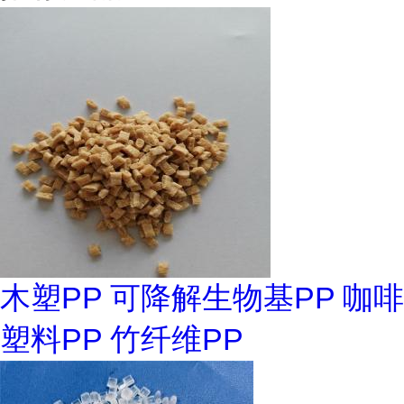
木塑PP 可降解生物基PP 咖啡
塑料PP 竹纤维PP