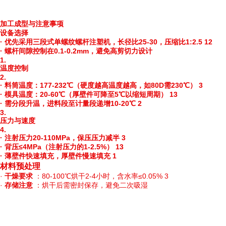
加工成型与注意事项
设备选择
·
优先采用三段式单螺纹螺杆注塑机，长径比
25-30，压缩比1:2.5 12
·
螺杆间隙控制在
0.1-0.2mm，避免高剪切力设计
1.
温度控制
2.
·
料筒温度：
177-232℃（硬度越高温度越高，如80D需230℃） 3
·
模具温度：
20-60℃（厚壁件可降至5℃以缩短周期） 13
·
需分段升温，进料段至计量段递增
10-20℃ 2
3.
压力与速度
4.
·
注射压力
20-110MPa，保压压力减半 3
·
背压
≤4MPa（注射压力的1-2.5%） 13
·
薄壁件快速填充，厚壁件慢速填充
1
材料预处理
·
干燥要求
：80-100℃烘干2-4小时，含水率≤0.05% 3
·
存储注意
：烘干后需密封保存，避免二次吸湿