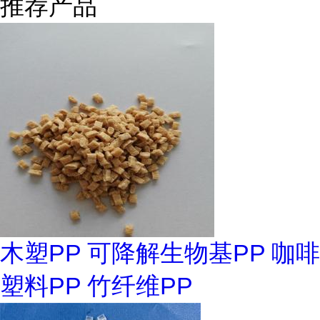
推荐产品
木塑PP 可降解生物基PP 咖啡
塑料PP 竹纤维PP