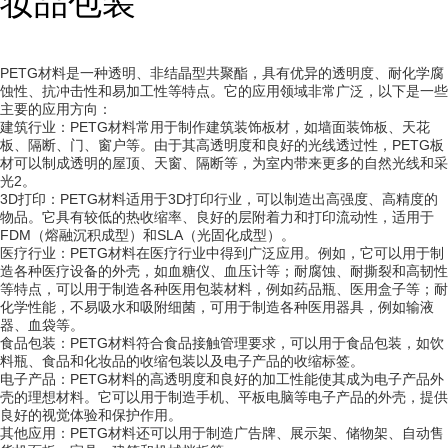
妆品包装
PETG材料是一种透明、非结晶型共聚酯，具有优异的透明度、耐化学腐
蚀性、抗冲击性和易加工性等特点。它的应用领域非常广泛，以下是一些
主要的应用方向：
建筑行业：PETG材料常用于制作建筑装饰板材，如墙面装饰板、天花
板、隔断、门、窗户等。由于其高透明度和良好的光线透过性，PETG板
材可以制成透明的屋顶、天窗、隔断等，为室内带来更多的自然光线和采
光2。
3D打印：PETG材料适用于3D打印行业，可以制造出高强度、高精度的
物品。它具有较低的热收缩率、良好的层附着力和打印流动性，适用于
FDM（熔融沉积成型）和SLA（光固化成型）。
医疗行业：PETG材料在医疗行业中得到广泛应用。例如，它可以用于制
造各种医疗设备的外壳，如血糖仪、血压计等；耐腐蚀、耐撕裂和高韧性
等特点，可以用于制造各种医用包装材料，例如药品瓶、医用盒子等；耐
化学性能，不易吸水和吸附细菌，可用于制造各种医用器具，例如输液
器、血袋等。
食品包装：PETG材料符合食品接触管理要求，可以用于食品包装，如饮
料瓶、食品和化妆品的收缩包装以及电子产品的收缩标签。
电子产品：PETG材料的高透明度和良好的加工性能使其成为电子产品外
壳的理想材料。它可以用于制造手机、平板电脑等电子产品的外壳，提供
良好的视觉体验和保护作用。
其他应用：PETG材料还可以用于制造广告牌、展示架、储物架、自动售