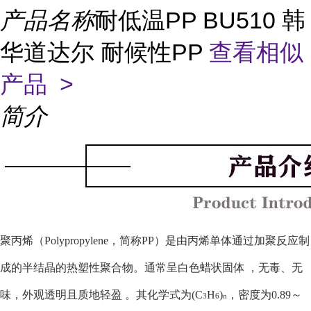
产品名称
耐低温PP BU510 韩
华道达尔 耐候性PP
查看相似
产品 >
简介
聚丙烯（Polypropylene，简称PP）是由丙烯单体通过加聚反应制
成的半结晶的热塑性聚合物。通常呈白色蜡状固体
，无毒、无
味，外观透明且质地轻盈
。其化学式为(C
H
)
，密度为0.89～
3
6
n