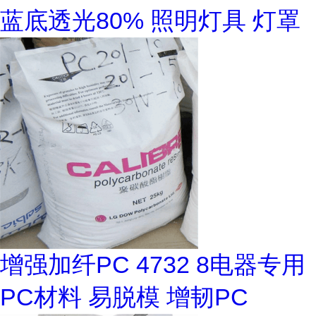
蓝底透光80% 照明灯具 灯罩
增强加纤PC 4732 8电器专用
PC材料 易脱模 增韧PC