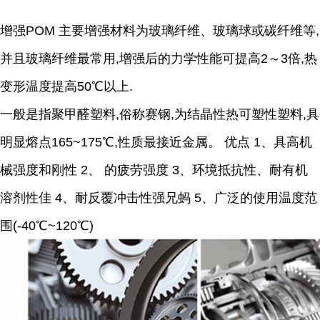
增强POM
主要增强材料为玻璃纤维、玻璃球或
碳纤维等,
并且玻璃纤
维最常用,增强后的力学性能可提高2～3倍,热
变形温度提高50℃以上.
一般是指
聚甲醛
塑料,俗称赛钢,为结晶性热可塑性塑料,具
明显熔点165~175℃,性质最接近金属。 优点 1、具高机
械强度和刚性 2、 的疲劳强度 3、环境抵抗性、耐有机
溶剂性佳 4、耐反覆冲击性强兄蚂 5、广泛的使用温度范
围(-40℃~120℃)