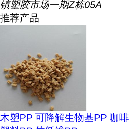
镇塑胶市场一期Z栋05A
推荐产品
木塑PP 可降解生物基PP 咖啡