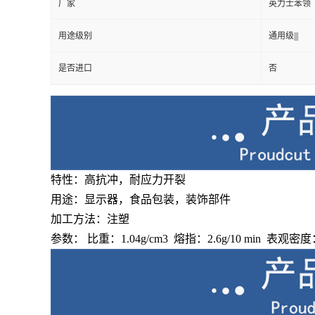
厂家
英力士苯领
用途级别
通用级|||
是否进口
否
特性：高抗冲，耐应力开裂
用途：显示器，食品包装，装饰部件
加工方法：注塑
参数： 比重：1.04g/cm3 熔指：2.6g/10 min 表观密度：