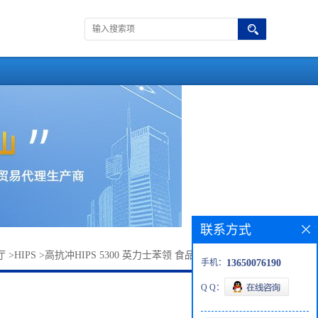
联系方式
厅
>
HIPS
>
高抗冲HIPS 5300 英力士苯领 食品包装 显示器原料
手机：
13650076190
Q Q：