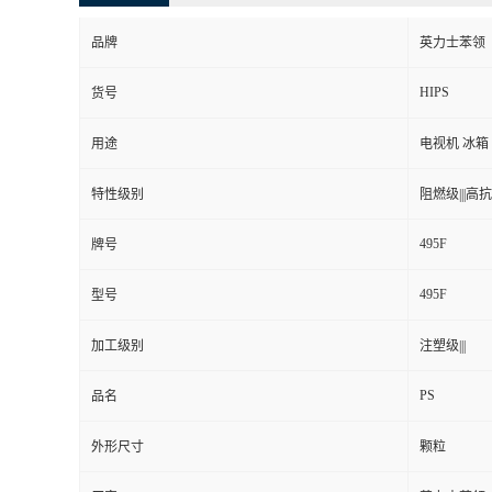
品牌
英力士苯领
HIPS
货号
用途
电视机 冰箱
特性级别
阻燃级|||高抗冲
495F
牌号
495F
型号
加工级别
注塑级|||
PS
品名
外形尺寸
颗粒