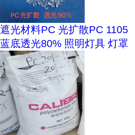
遮光材料PC 光扩散PC 1105
蓝底透光80% 照明灯具 灯罩