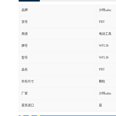
品牌
沙特sabic
PBT
货号
用途
电动工具
WFL36
牌号
WFL36
型号
PBT
品名
外形尺寸
颗粒
厂家
沙特sabic
是否进口
是