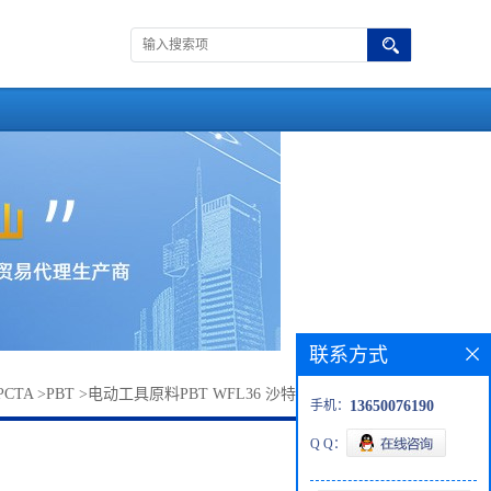
联系方式
PCTA
>
PBT
>
电动工具原料PBT WFL36 沙特sabic 润滑性 加纤
手机：
13650076190
Q Q：