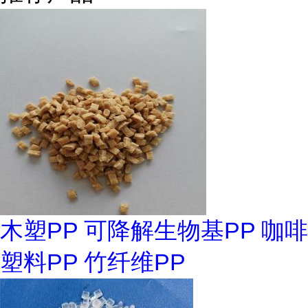
木塑PP 可降解生物基PP 咖啡
塑料PP 竹纤维PP