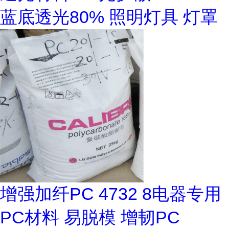
蓝底透光80% 照明灯具 灯罩
增强加纤PC 4732 8电器专用
PC材料 易脱模 增韧PC