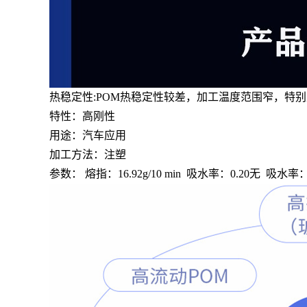
热稳定性:POM热稳定性较差，加工温度范围窄，特
特性：高刚性
用途：汽车应用
加工方法：注塑
参数： 熔指：16.92g/10 min 吸水率：0.20无 吸水