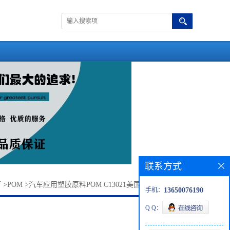
联系方式
厅
>
POM
>
汽车应用塑胶原料POM C13021美国塞拉尼斯 高刚性
手机：
13650076190
Q Q：