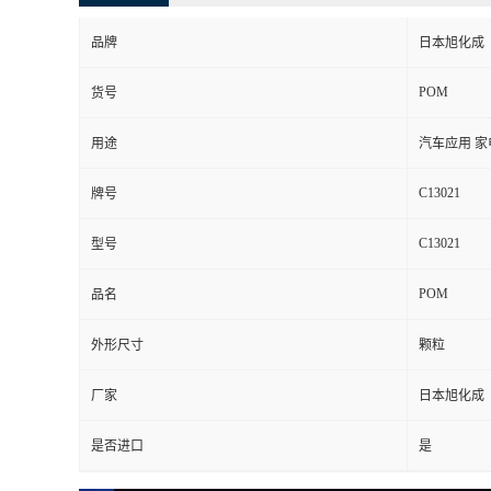
品牌
日本旭化成
POM
货号
用途
汽车应用 家
C13021
牌号
C13021
型号
POM
品名
外形尺寸
颗粒
厂家
日本旭化成
是否进口
是