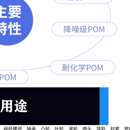
门、阀杆螺母、轴承、凸轮、叶轮、滚轮、喷头、导轨、衬套、管