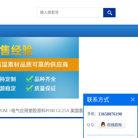
联系方式
POM
>
电气应用塑胶原料POM GC25A 美国塞拉尼斯 加纤 增强
手机：
13650076190
Q Q：