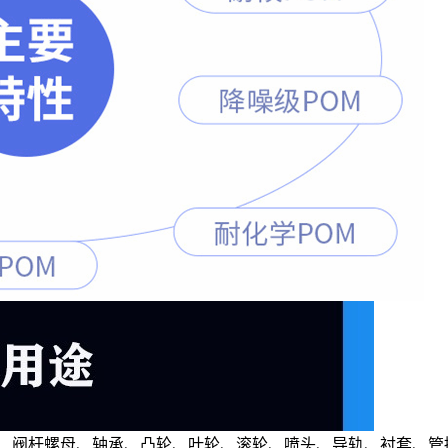
门、阀杆螺母、轴承、凸轮、叶轮、滚轮、喷头、导轨、衬套、管