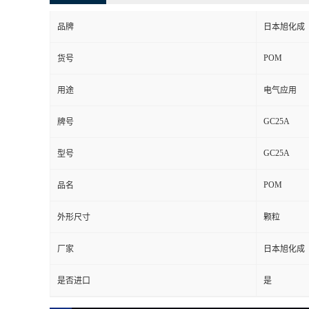
品牌
日本旭化成
POM
货号
用途
电气应用
GC25A
牌号
GC25A
型号
POM
品名
外形尺寸
颗粒
厂家
日本旭化成
是否进口
是