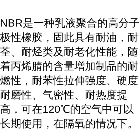
NBR
是一种乳液聚合的高分子
极性橡胶，固此具有耐油，耐
荃、耐烃类及耐老化性能，随
着丙烯腈的含量增加制品的耐
燃性，耐苯性拉伸强度、硬度
耐磨性、气密性、耐热度提
高，可在
120
℃
的空气中可以
长期使用，在隔氧的情况下。