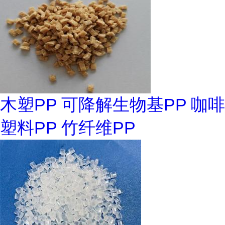
木塑PP 可降解生物基PP 咖啡
塑料PP 竹纤维PP