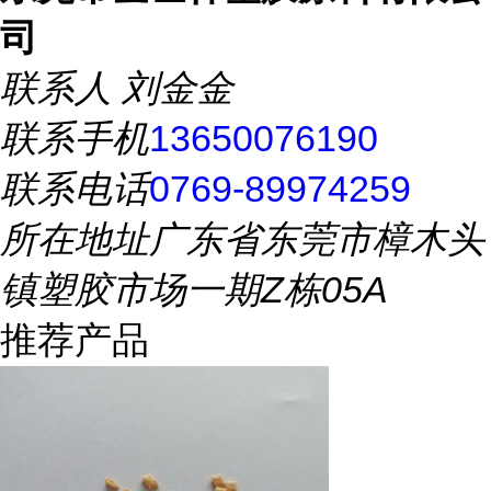
司
联系人
刘金金
联系手机
13650076190
联系电话
0769-89974259
所在地址
广东省东莞市樟木头
镇塑胶市场一期Z栋05A
推荐产品