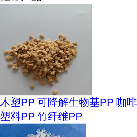
木塑PP 可降解生物基PP 咖啡
塑料PP 竹纤维PP