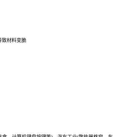
将导致材料变脆
丝盒、计算机键盘按键等)，汽车工业(散热器格窗、车