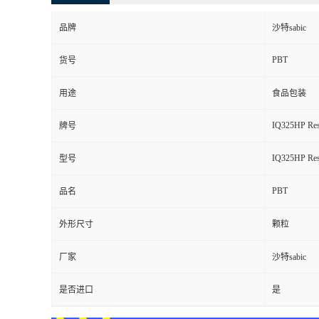
品牌
沙特sabic
PBT
货号
用途
食品包装
IQ325HP Res
牌号
IQ325HP Res
型号
PBT
品名
外形尺寸
颗粒
厂家
沙特sabic
是否进口
是