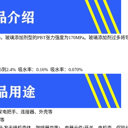
Pa，玻璃添加剂型的PBT张力强度为170MPa。玻璃添加剂过多
.6到2.4% 吸水率：0.16% 吸水率：0.070%
家电把手、连接器、外壳等
罩等
头发干燥机壳体、咖啡器皿等)，电器元件(开关、电机壳、保险