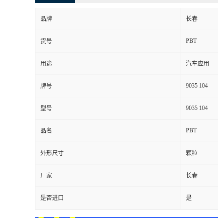
品牌
长春
PBT
货号
用途
汽车应用
9035 104
牌号
9035 104
型号
PBT
品名
外形尺寸
颗粒
厂家
长春
是否进口
是