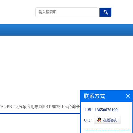
联系方式
TA
>
PBT
>
汽车应用原料PBT 9035 104台湾长春 加纤耐油 耐候
手机：
13650076190
Q Q：