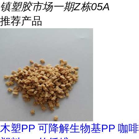
镇塑胶市场一期Z栋05A
推荐产品
木塑PP 可降解生物基PP 咖啡