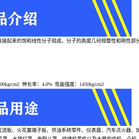
醇连接起来的饱和线性分子组成，分子的高度几何规整性和刚性部
0kg/cm2 伸长率：4.0% 弯曲强度：1450kg/cm2
、扰流板、火花塞端子板、供油系统零件、仪表盘、汽车点火器、
机罩、水银灯罩、电熨斗罩、烘烤机零件以及大量的齿轮、凸轮