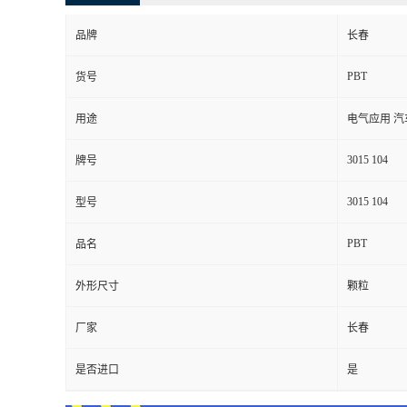
品牌
长春
PBT
货号
用途
电气应用 汽
3015 104
牌号
3015 104
型号
PBT
品名
外形尺寸
颗粒
厂家
长春
是否进口
是