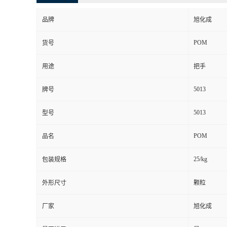
品牌
旭化成
POM
货号
用途
把手
5013
牌号
5013
型号
POM
品名
25/kg
包装规格
外形尺寸
颗粒
厂家
旭化成