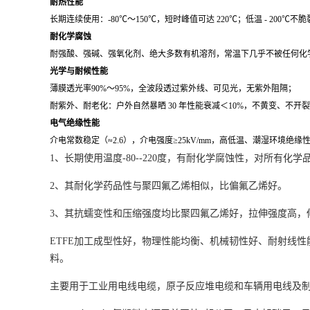
耐热性能
长期连续使用：
-80℃～150℃
，短时峰值可达 220℃；低温 - 200℃
耐化学腐蚀
耐强酸、强碱、强氧化剂、绝大多数有机溶剂，常温下几乎不被任何化学品侵
光学与耐候性能
薄膜透光率
90%～95%
，全波段透过紫外线、可见光，无紫外阻隔；
耐紫外、耐老化：户外自然暴晒 30 年性能衰减＜10%，不黄变、不开
电气绝缘性能
介电常数稳定（≈2.6），介电强度≥25kV/mm，高低温、潮湿环境绝
1、长期使用温度-80--220度，有耐化学腐蚀性，对所有化
2、其耐化学药品性与
聚四氟乙烯
相似，比
偏氟乙烯
好。
3、其
抗蠕变性
和
压缩强度
均比
聚四氟乙烯
好，拉伸强度高，
ETFE加工成型性好，
物理性能
均衡、机械韧性好、耐射线性能
料
。
主要用于工业用
电线电缆
，
原子反应堆
电缆和车辆用电线及