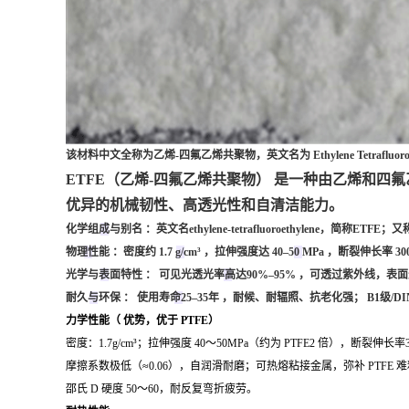
该材料中文全称为乙烯-四氟乙烯共聚物，英文名为 Ethylene Tetrafluoroeth
ETFE（乙烯-四氟乙烯共聚物） 是一种由乙烯和四氟
优异的机械韧性、高透光性和自清洁能力。
化学组成与别名
：英文名ethylene-tetrafluoroethylene，简称
物理性能
：密度约
1.7 g/cm³
，拉伸强度达
40–50 MPa
，断裂伸长率
30
光学与表面特性
：
可见光透光率高达90%–95%
，可透过紫外线，表
耐久与环保
：
使用寿命25–35年
，耐候、耐辐照、抗老化强；
B1级/DI
力学性能（ 优势，优于 PTFE）
密度：
1.7g/cm³
；拉伸强度 40～50MPa（约为 PTFE2 倍），断裂伸长率
摩擦系数极低（≈0.06），自润滑耐磨；可热熔粘接金属，弥补 PTFE 
邵氏 D 硬度 50～60，耐反复弯折疲劳。