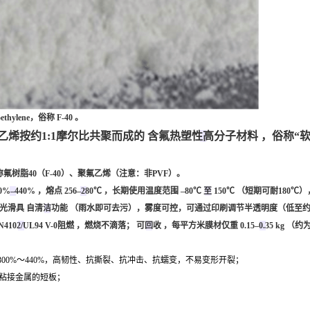
ylene，俗称 F-40 。
乙烯按约1:1摩尔比共聚而成的
含氟热塑性高分子材料
，俗称“软
ETFE；又称氟树脂40（F-40）、聚氟乙烯（注意：非PVF）。
0%–440%
，熔点
256–280℃
，长期使用温度范围
–80℃ 至 150℃
（短期可耐180℃
面光滑具
自清洁功能
（雨水即可去污），雾度可控，可通过印刷调节半透明度（低至约
N4102/UL94 V-0阻燃
，燃烧不滴落；
可回收
，每平方米膜材仅重
0.15–0.35 kg
（约为
300%～440%
，高韧性、抗撕裂、抗冲击、抗蠕变，不易变形开裂；
难粘接金属的短板；