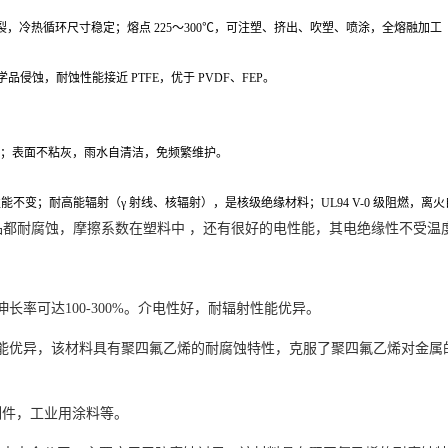
不脆裂，冷热循环尺寸稳定；熔点 225～300℃，可注塑、挤出、吹塑、喷涂，
全熔融加工
蚀，耐蚀性能接近 PTFE，优于 PVDF、FEP。
裂；表面不粘灰，
雨水自清洁
，免频繁维护。
缘性能不变；耐高能辐射（γ 射线、核辐射），是核级绝缘材料；UL94
V-0 级阻燃，离
学品都耐腐蚀，
摩擦系数
在塑料中 ，还有很好的电性能，其
电绝缘性
不受温
伸长率
可达100-300%。
介电性
好，耐辐射性能优异。
优异，该材料具有聚四氟乙烯的耐腐蚀特性，克服了聚四氟乙烯对金属的不
制件，工业用涂料等。