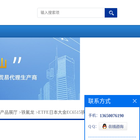
联系方式
产品展厅
>
铁氟龙
>
ETFE日本大金EC6515铁氟龙EC-6519(粉)
手机：
13650076190
Q Q：