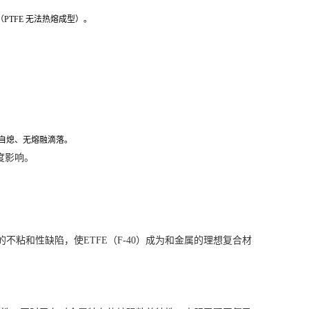
（PTFE 无法热熔成型）。
火自熄、无熔融滴落
。
度影响。
粘和性缺陷，使ETFE（F-40）成为和金属的理想
复合材